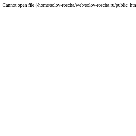
Cannot open file (/home/solov-roscha/web/solov-roscha.ru/public_htm